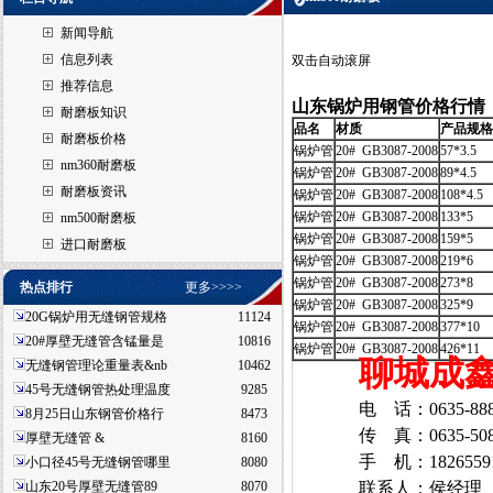
新闻导航
信息列表
双击自动滚屏
推荐信息
山东锅炉用钢管价格行情
耐磨板知识
品名
材质
产品规格
耐磨板价格
锅炉管
20# GB3087-2008
57*3.5
nm360耐磨板
锅炉管
20# GB3087-2008
89*4.5
耐磨板资讯
锅炉管
20# GB3087-2008
108*4.5
锅炉管
20# GB3087-2008
133*5
nm500耐磨板
锅炉管
20# GB3087-2008
159*5
进口耐磨板
锅炉管
20# GB3087-2008
219*6
锅炉管
20# GB3087-2008
273*8
热点排行
更多>>>>
锅炉管
20# GB3087-2008
325*9
20G锅炉用无缝钢管规格
11124
锅炉管
20# GB3087-2008
377*10
20#厚壁无缝管含锰量是
10816
锅炉管
20# GB3087-2008
426*11
聊城成
无缝钢管理论重量表&nb
10462
45号无缝钢管热处理温度
9285
电 话：0635-888
8月25日山东钢管价格行
8473
传 真：0635-508
厚壁无缝管 &
8160
手 机：182655918
小口径45号无缝钢管哪里
8080
山东20号厚壁无缝管89
8070
联系人：侯经理