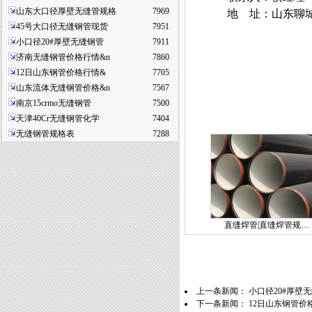
山东大口径厚壁无缝管规格
7969
地 址：山东聊
45号大口径无缝钢管现货
7951
小口径20#厚壁无缝钢管
7911
济南无缝钢管价格行情&n
7860
12日山东钢管价格行情&
7705
山东流体无缝钢管价格&n
7567
南京15crmo无缝钢管
7500
天津40Cr无缝钢管化学
7404
无缝钢管规格表
7288
直缝焊管|直缝焊管规…
上一条新闻：
小口径20#厚壁
下一条新闻：
12日山东钢管