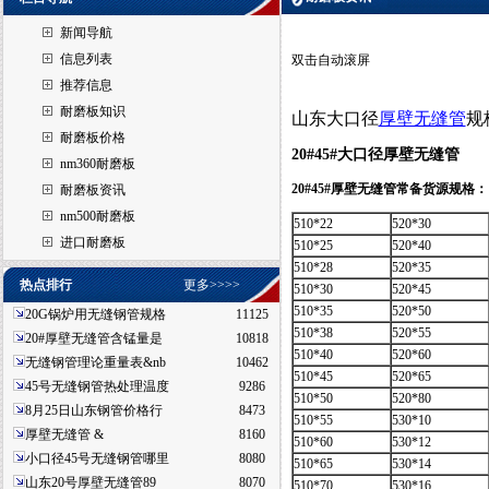
新闻导航
信息列表
双击自动滚屏
推荐信息
耐磨板知识
山东大口径
厚壁无缝管
规
耐磨板价格
20#45#大口径厚壁无缝管
nm360耐磨板
20#45#
厚壁无缝管常备货源规格：
耐磨板资讯
nm500耐磨板
510*22
520*30
进口耐磨板
510*25
520*40
510*28
520*35
热点排行
更多>>>>
510*30
520*45
510*35
520*50
20G锅炉用无缝钢管规格
11125
510*38
520*55
20#厚壁无缝管含锰量是
10818
510*40
520*60
无缝钢管理论重量表&nb
10462
510*45
520*65
45号无缝钢管热处理温度
9286
510*50
520*80
8月25日山东钢管价格行
8473
510*55
530*10
厚壁无缝管 &
8160
510*60
530*12
小口径45号无缝钢管哪里
8080
510*65
530*14
山东20号厚壁无缝管89
8070
510*70
530*16