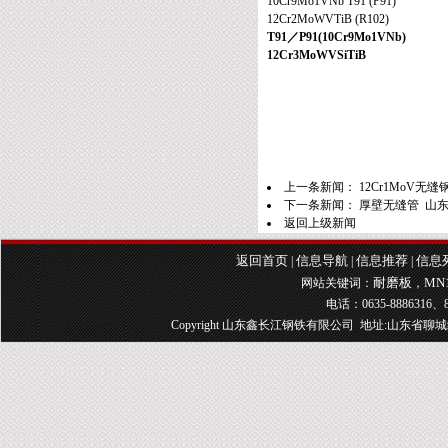
10Cr9Mo1VNb T91 (P91)
12Cr2MoWVTiB (R102)
T91
／
P91
(
10Cr9Mo1VNb
)
12Cr3MoWVSiTiB
上一条新闻：
12Cr1MoV
下一条新闻：
厚壁无缝管 山东
返回上级新闻
返回首页
信息导航
信息推荐
信息
|
|
|
耐磨板
MN
网站关键词：
，
电话：0635-8886316、8
Copyright 山东鑫长江钢铁有限公司 地址:山东