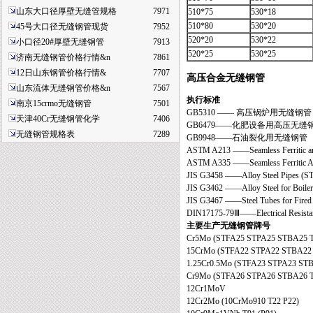
山东大口径厚壁无缝管规格
7971
510*75
530*18
510*80
530*20
45号大口径无缝钢管现货
7952
520*20
530*22
小口径20#厚壁无缝钢管
7913
520*25
530*25
济南无缝钢管价格行情&n
7861
12日山东钢管价格行情&
7707
高压合金无缝钢管
山东流体无缝钢管价格&n
7567
执行标准
南京15crmo无缝钢管
7501
GB5310 —— 高压锅炉用无缝钢管
天津40Cr无缝钢管化学
7406
GB6479——化肥设备用高压无缝
无缝钢管规格表
7289
GB9948——石油裂化用无缝钢管
ASTM A213 ——Seamless Ferritic and A
ASTM A335 ——Seamless Ferritic Allo
JIS G3458 ——Alloy Steel Pipes (STPA
JIS G3462 ——Alloy Steel for Boiler
JIS G3467 ——Steel Tubes for Fired H
DIN17175-79Ⅲ——Electrical Resistance
主要生产无缝钢管牌号
Cr5Mo (STFA25 STPA25 STBA25 T
15CrMo (STFA22 STPA22 STBA22 
1.25Cr0.5Mo (STFA23 STPA23 STB
Cr9Mo (STFA26 STPA26 STBA26 T
12Cr1MoV
12Cr2Mo (10CrMo910 T22 P22)