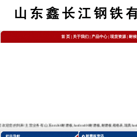
首 页
|
关于我们
|
产品中心
|
现货资源
|
耐候
来!主营业务有:山东nm360耐磨板,hardox400耐磨板,耐磨板规格表,瑞典hardox400耐磨板,耐
耐磨板资讯
栏目导航