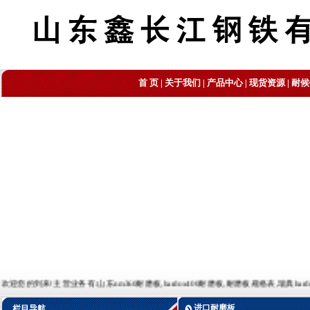
首 页
|
关于我们
|
产品中心
|
现货资源
|
耐候
!主营业务有:山东nm360耐磨板,hardox400耐磨板,耐磨板规格表,瑞典hardox400耐磨板,耐磨
进口耐磨板
栏目导航