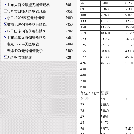
76
5.401
6.258
山东大口径厚壁无缝管规格
7964
89
6.363
7.380
45号大口径无缝钢管现货
7951
108
7.768
9.020
小口径20#厚壁无缝钢管
7909
133
11.178
12.72
济南无缝钢管价格行情&n
7859
159
13.422
15.29
12日山东钢管价格行情&
7702
219
18.601
21.20
山东流体无缝钢管价格&n
7562
273
23.262
26.53
南京15crmo无缝钢管
7499
325
27.750
31.66
天津40Cr无缝钢管化学
7400
355
38.897
43.15
377
41.339
45.87
无缝钢管规格表
7284
426
46.777
51.91
450
480
530
630
单位：Kg/m
壁 厚
外 径
6.5
7
32
4.088
38
5.049
42
5.691
45
6.172
50
6.973
7.423