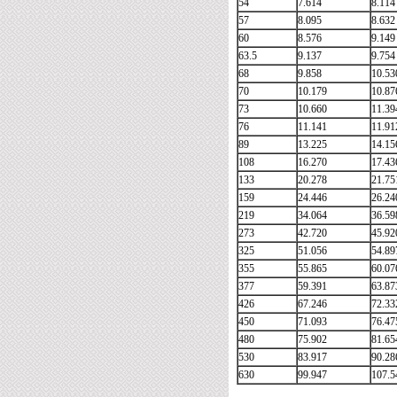
54
7.614
8.114
57
8.095
8.632
60
8.576
9.149
63.5
9.137
9.754
68
9.858
10.53
70
10.179
10.87
73
10.660
11.39
76
11.141
11.91
89
13.225
14.15
108
16.270
17.43
133
20.278
21.75
159
24.446
26.24
219
34.064
36.59
273
42.720
45.92
325
51.056
54.89
355
55.865
60.07
377
59.391
63.87
426
67.246
72.33
450
71.093
76.47
480
75.902
81.65
530
83.917
90.28
630
99.947
107.5