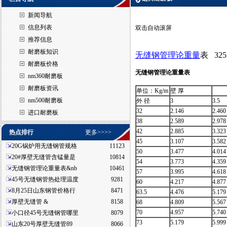
新闻导航
信息列表
双击自动滚屏
推荐信息
耐磨板知识
无缝钢管理论重量
表 32
耐磨板价格
无缝钢管理论重量表
nm360耐磨板
耐磨板资讯
单位：Kg/m
壁 厚
nm500耐磨板
外 径
3
3.5
32
2.146
2.460
进口耐磨板
38
2.589
2.978
42
2.885
3.323
热点排行
更多>>>>
45
3.107
3.582
20G锅炉用无缝钢管规格
11123
50
3.477
4.014
20#厚壁无缝管含锰量是
10814
54
3.773
4.359
无缝钢管理论重量表&nb
10461
57
3.995
4.618
45号无缝钢管热处理温度
9281
60
4.217
4.877
8月25日山东钢管价格行
8471
63.5
4.476
5.179
厚壁无缝管 &
8158
68
4.809
5.567
70
4.957
5.740
小口径45号无缝钢管哪里
8079
73
5.179
5.999
山东20号厚壁无缝管89
8066