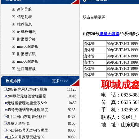
新闻导航
信息列表
双击自动滚屏
推荐信息
耐磨板知识
山东20号
厚壁无缝管
89系列多
耐磨板价格
流体管
20#(GB/T8163-1999
nm360耐磨板
流体管
20#(GB/T8163-1999
耐磨板资讯
流体管
20#(GB/T8163-1999
nm500耐磨板
流体管
20#(GB/T8163-1999
流体管
20#(GB/T8163-1999
进口耐磨板
流体管
20#(GB/T8163-1999
热点排行
更多>>>>
聊城成
20G锅炉用无缝钢管规格
11123
电 话：0635-888
20#厚壁无缝管含锰量是
10816
传 真：0635-508
无缝钢管理论重量表&nb
10462
手 机：182655918
45号无缝钢管热处理温度
9285
8月25日山东钢管价格行
8473
联系人：侯经理
厚壁无缝管 &
8160
地 址：山东聊
小口径45号无缝钢管哪里
8080
山东20号厚壁无缝管89
8069