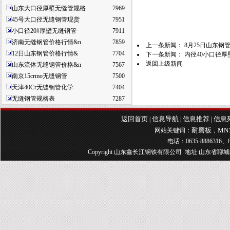
山东大口径厚壁无缝管规格
7969
45号大口径无缝钢管现货
7951
小口径20#厚壁无缝钢管
7911
济南无缝钢管价格行情&n
7859
上一条新闻：
8月25日山东钢管
12日山东钢管价格行情&
7704
下一条新闻：
内径40小口径厚
返回上级新闻
山东流体无缝钢管价格&n
7567
南京15crmo无缝钢管
7500
天津40Cr无缝钢管化学
7404
无缝钢管规格表
7287
返回首页
信息导航
信息推荐
信息
|
|
|
耐磨板
MN
网站关键词：
，
电话：0635-8886316、8
Copyright 山东鑫长江钢铁有限公司 地址:山东