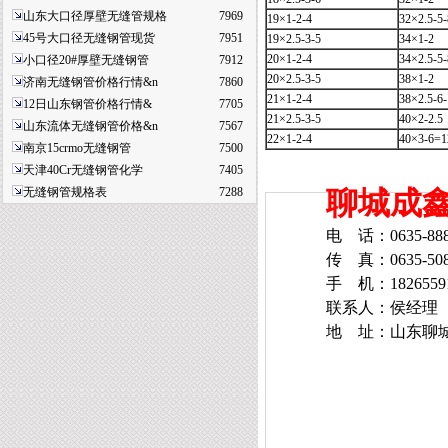
山东大口径厚壁无缝管规格
7969
19×1-2-4
32×2.5-5-
45号大口径无缝钢管现货
7951
19×2.5-3-5
34×1-2
20×1-2-4
34×2.5-5-
小口径20#厚壁无缝钢管
7912
20×2.5-3-5
38×1-2
济南无缝钢管价格行情&n
7860
21×1-2-4
38×2.5-6-
12日山东钢管价格行情&
7705
21×2.5-3-5
40×2-2.5
山东流体无缝钢管价格&n
7567
22×1-2-4
40×3-6=1
南京15crmo无缝钢管
7500
天津40Cr无缝钢管化学
7405
聊城成
无缝钢管规格表
7288
电 话：0635-888
传 真：0635-508
手 机：182655918
联系人：侯经理
地 址：山东聊