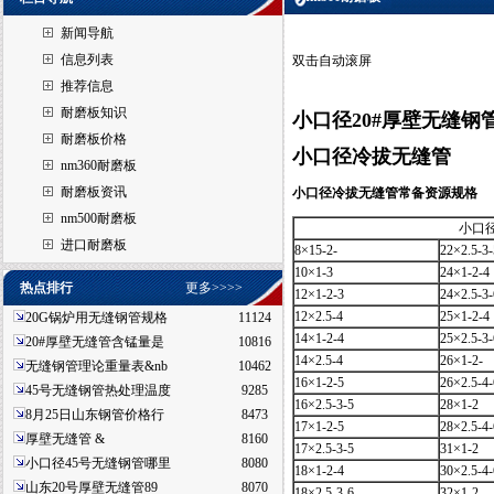
新闻导航
信息列表
双击自动滚屏
推荐信息
耐磨板知识
小口径20#厚壁无缝钢
耐磨板价格
小口径冷拔无缝管
nm360耐磨板
耐磨板资讯
小口径冷拔无缝管常备资源规格
nm500耐磨板
小口
进口耐磨板
8×15-2-
22×2.5-3-
10×1-3
24×1-2-4
热点排行
更多>>>>
12×1-2-3
24×2.5-3-
12×2.5-4
25×1-2-4
20G锅炉用无缝钢管规格
11124
14×1-2-4
25×2.5-3-
20#厚壁无缝管含锰量是
10816
14×2.5-4
26×1-2-
无缝钢管理论重量表&nb
10462
16×1-2-5
26×2.5-4-
45号无缝钢管热处理温度
9285
16×2.5-3-5
28×1-2
8月25日山东钢管价格行
8473
17×1-2-5
28×2.5-4-
厚壁无缝管 &
8160
17×2.5-3-5
31×1-2
小口径45号无缝钢管哪里
8080
18×1-2-4
30×2.5-4-
山东20号厚壁无缝管89
8070
18×2.5-3-6
32×1-2