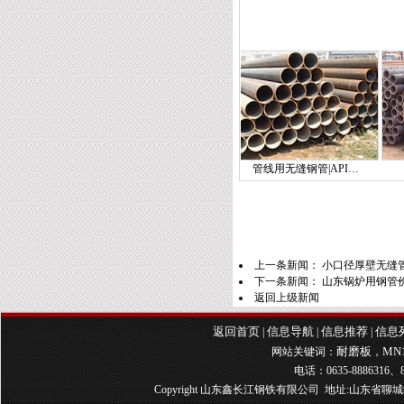
无缝管
16Mn低合金管|16Mn合…
管线用无缝钢管|API…
冷拔
上一条新闻：
小口径厚壁无缝
下一条新闻：
山东锅炉用钢管
返回上级新闻
返回首页
信息导航
信息推荐
信息
|
|
|
耐磨板
MN
网站关键词：
，
电话：0635-8886316、8
Copyright 山东鑫长江钢铁有限公司 地址:山东