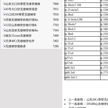
ф 16x3
ф 15
山东大口径厚壁无缝管规格
7968
ф 18x2x7.1M
ф 159
45号大口径无缝钢管现货
7951
ф 25.4x3x5
ф 15
小口径20#厚壁无缝钢管
7910
ф 28x4
ф 15
ф 31.8x4x12M
ф 16
济南无缝钢管价格行情&n
7859
ф 38x4x7
ф 168
12日山东钢管价格行情&
7703
ф 38x4.5
ф 168
山东流体无缝钢管价格&n
7564
ф 38x6
ф 219
南京15crmo无缝钢管
7499
ф 42x3.5
ф 219
天津40Cr无缝钢管化学
7403
ф 51x4
ф 219
无缝钢管规格表
7286
ф 57x3
ф 219
ф 57x4
ф 219
ф57x5
ф 219
ф57x6
ф 219
ф60.3x5
ф 27
ф60.3x6
ф 273
ф60.3x6.5
上一条新闻：
山东20Cr厚壁
下一条新闻：
DN400山东钢管