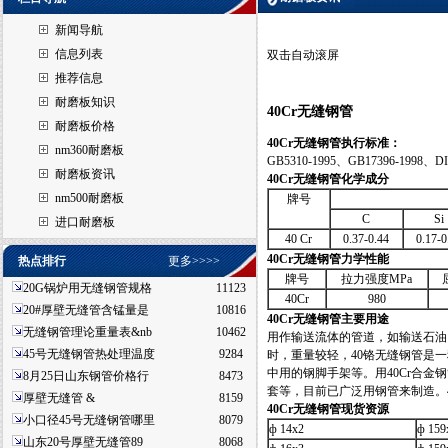
新闻导航
信息列表
双击自动滚屏
推荐信息
耐磨板知识
40Cr无缝钢管
耐磨板价格
40Cr
无缝钢管执行标准：
nm360耐磨板
GB5310-1995、GB17396-1998、DI
耐磨板资讯
40Cr
无缝钢管
化学成分
nm500耐磨板
牌号
C
Si
进口耐磨板
40 Cr
0.37-0.44
0.17-0
40Cr
无缝钢管
力学性能
热点排行
更多>>>>
牌号
拉力强度MPa
20G锅炉用无缝钢管规格
11123
40Cr
980
20#厚壁无缝管含锰量是
10816
40Cr
无缝钢管主要用途
无缝钢管理论重量表&nb
10462
用作输送流体的管道，如输送石油
45号无缝钢管热处理温度
9284
时，重量较轻，40铬无缝钢管是
中用的钢脚手架等。用40Cr合
8月25日山东钢管价格行
8473
套等，目前已广泛用钢管来制造。
厚壁无缝管 &
8159
40Cr
无缝钢管现货资源
小口径45号无缝钢管哪里
8079
ф 14x2
ф 15
山东20号厚壁无缝管89
8068